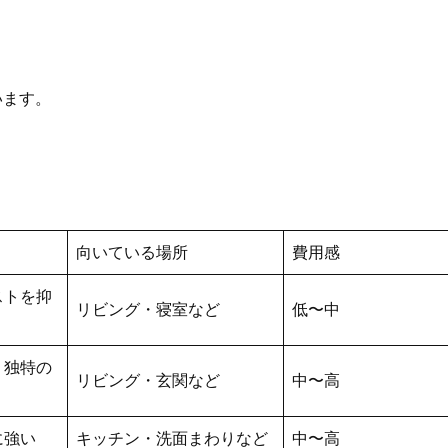
います。
向いている場所
費用感
ストを抑
リビング・寝室など
低〜中
り独特の
リビング・玄関など
中〜高
に強い
キッチン・洗面まわりなど
中〜高