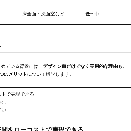
床全面・洗面室など
低〜中
ト
集めている背景には、
デザイン面だけでなく実用的な理由
も。
つのメリット
について解説します。
ストで実現できる
染む
すい
空間をローコストで実現できる