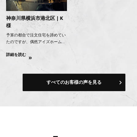
神奈川県横浜市港北区 | K
様
予算の都合で注文住宅を諦めてい
たのですが、偶然アイズホームさ
んの分譲住宅と出会い、まるで注
詳細を読む
文住宅のような長期優良住宅の建
築過程を楽しませていただきまし
た。
すべてのお客様の声を見る