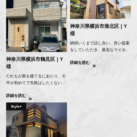
神奈川県横浜市港北区 | Y
様
納得いくまで話し合い、良い提案
をしていただき、最高なマイホー
ムが完成しました！！
神奈川県横浜市鶴見区 | Y
詳細を読む
様
だれもが家を建てるにあたり、大
半が初めてで失敗はしたくないも
のですが、真心こもった対応によ
詳細を読む
り想像を遙かに上まわるマイホー
ムを建てることが出来ました。
Style+