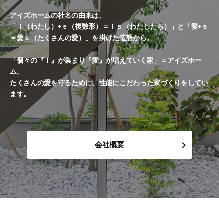
アイズホームの社名の由来は、
「Ｉ（わたし）+ｓ（複数形）＝Ｉｓ（わたしたち）」と「愛+ｓ
＝愛ｓ（たくさんの愛）」を掛けた造語から。
「個々の『Ｉ』が集まり『愛』が増えていく家」＝アイズホー
ム。
たくさんの愛を守るために、性能にこだわった家づくりをしてい
ます。
会社概要