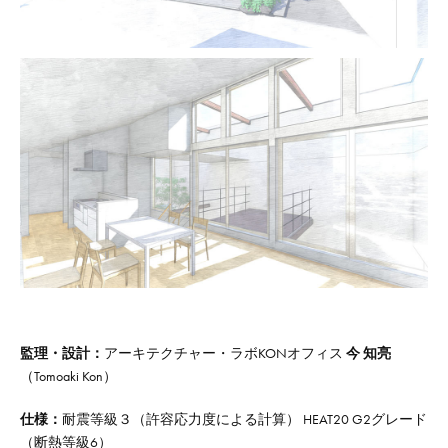
監理・設計：
アーキテクチャー・ラボKONオフィス
今 知亮
（Tomoaki Kon）
仕様：
耐震等級３（許容応力度による計算） HEAT20 G2グレード
（断熱等級6）