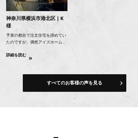
神奈川県横浜市港北区 | K
様
予算の都合で注文住宅を諦めてい
たのですが、偶然アイズホームさ
んの分譲住宅と出会い、まるで注
詳細を読む
文住宅のような長期優良住宅の建
築過程を楽しませていただきまし
た。
すべてのお客様の声を見る