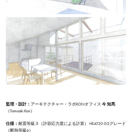
監理・設計：
アーキテクチャー・ラボKONオフィス
今 知亮
（Tomoaki Kon）
仕様：
耐震等級３（許容応力度による計算） HEAT20 G2グレード
（断熱等級6）