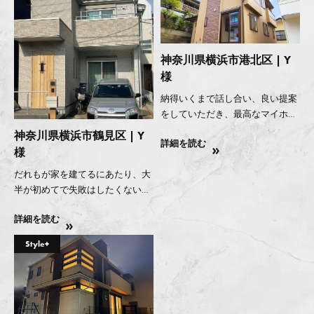
神奈川県横浜市港北区 | Y
様
納得いくまで話し合い、良い提案
をしていただき、最高なマイホー
ムが完成しました！！
神奈川県横浜市鶴見区 | Y
詳細を読む
様
だれもが家を建てるにあたり、大
半が初めてで失敗はしたくないも
のですが、真心こもった対応によ
詳細を読む
り想像を遙かに上まわるマイホー
ムを建てることが出来ました。
Style+