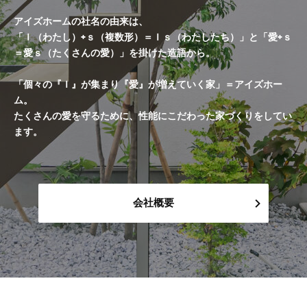
アイズホームの社名の由来は、
「Ｉ（わたし）+ｓ（複数形）＝Ｉｓ（わたしたち）」と「愛+ｓ
＝愛ｓ（たくさんの愛）」を掛けた造語から。
「個々の『Ｉ』が集まり『愛』が増えていく家」＝アイズホー
ム。
たくさんの愛を守るために、性能にこだわった家づくりをしてい
ます。
会社概要