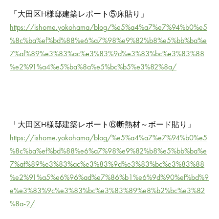
「大田区H様邸建築レポート⑤床貼り」
https://ishome.yokohama/blog/%e5%a4%a7%e7%94%b0%e5
%8c%ba%ef%bd%88%e6%a7%98%e9%82%b8%e5%bb%ba%e
7%af%89%e3%83%ac%e3%83%9d%e3%83%bc%e3%83%88
%e2%91%a4%e5%ba%8a%e5%bc%b5%e3%82%8a/
「大田区H様邸建築レポート⑥断熱材～ボード貼り」
https://ishome.yokohama/blog/%e5%a4%a7%e7%94%b0%e5
%8c%ba%ef%bd%88%e6%a7%98%e9%82%b8%e5%bb%ba%e
7%af%89%e3%83%ac%e3%83%9d%e3%83%bc%e3%83%88
%e2%91%a5%e6%96%ad%e7%86%b1%e6%9d%90%ef%bd%9
e%e3%83%9c%e3%83%bc%e3%83%89%e8%b2%bc%e3%82
%8a-2/