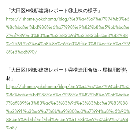
「大田区H様邸建築レポート③上棟の様子」
https://ishome.yokohama/blog/%e5%a4%a7%e7%94%b0%e5
%8c%ba%ef%bd%88%e6%a7%98%e9%82%b8%e5%bb%ba%e
7%af%89%e3%83%ac%e3%83%9d%e3%83%bc%e3%83%88
%e2%91%a2%e4%b8%8a%e6%a3%9f%e3%81%ae%e6%a7%9
8%e5%ad%90/
「大田区H様邸建築レポート④構造用合板～屋根用断熱
材」
https://ishome.yokohama/blog/%e5%a4%a7%e7%94%b0%e5
%8c%ba%ef%bd%88%e6%a7%98%e9%82%b8%e5%bb%ba%e
7%af%89%e3%83%ac%e3%83%9d%e3%83%bc%e3%83%88
%e2%91%a3%e6%a7%8b%e9%80%a0%e7%94%a8%e5%90%
88%e6%9d%bf%ef%bd%9e%e5%b1%8b%e6%a0%b9%e7%94
%a8/