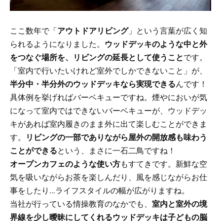
ここ数年で「
アウトドアリビング
」という言葉が広く知
られるようになりました。
ウッドデッキのような中と外
をつなぐ場所を、リビングの延長として使うこと
です。
「室内で行いたいけれど室外でしかできないこと」が、
半分中・半分外のウッドデッキなら実現できる
んです！
具体例を挙げればバーベキューですね。煙やにおいが気
になって室内ではできないバーベキューが、ウッドデッ
キがあれば室内履きのまま外に出て楽しむことができま
す。
リビングの一部でありながら屋外の開放感も味わう
ことができる
という、まさに一石二鳥ですね！
オープンカフェのような使い方
もすてきです。新鮮な空
気を吸いながらお茶を楽しんだり、風を感じながらお仕
事をしたり…ライフスタイルの幅が広がりますね。
当社が行っている情操教育のなかでも、
室内と室外の境
界線を少し曖昧にしてくれるウッドデッキは子どもの脳