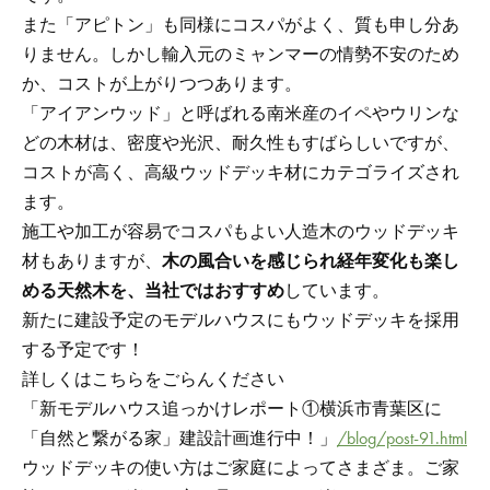
また「アピトン」も同様にコスパがよく、質も申し分あ
りません。しかし輸入元のミャンマーの情勢不安のため
か、コストが上がりつつあります。
「アイアンウッド」と呼ばれる南米産のイペやウリンな
どの木材は、密度や光沢、耐久性もすばらしいですが、
コストが高く、高級ウッドデッキ材にカテゴライズされ
ます。
施工や加工が容易でコスパもよい人造木のウッドデッキ
材もありますが、
木の風合いを感じられ経年変化も楽し
める天然木を、当社ではおすすめ
しています。
新たに建設予定のモデルハウスにもウッドデッキを採用
する予定です！
詳しくはこちらをごらんください
「新モデルハウス追っかけレポート①横浜市青葉区に
「自然と繋がる家」建設計画進行中！」
/blog/post-91.html
ウッドデッキの使い方はご家庭によってさまざま。ご家