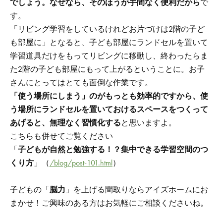
でしょう。なぜなら、そのほうが手間なく便利だから
で
す。
「リビング学習をしているけれどお片づけは2階の子ど
も部屋に」となると、子ども部屋にランドセルを置いて
学習道具だけをもってリビングに移動し、終わったらま
た2階の子ども部屋にもって上がるということに。お子
さんにとってはとても面倒な作業です。
「使う場所にしまう」のがもっとも効率的ですから、使
う場所にランドセルを置いておけるスペースをつくって
あげると、無理なく習慣化する
と思いますよ。
こちらも併せてご覧ください
「
子どもが自然と勉強する！？集中できる学習空間のつ
くり方
」（
/blog/post-101.html
）
子どもの「
脳力
」を上げる間取りならアイズホームにお
まかせ！ご興味のある方はお気軽にご相談くださいね。