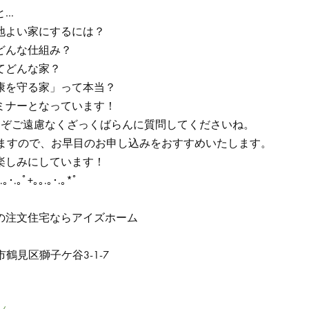
と…
地よい家にするには？
どんな仕組み？
てどんな家？
康を守る家」って本当？
ミナーとなっています！
うぞご遠慮なくざっくばらんに質問してくださいね。
りますので、お早目のお申し込みをおすすめいたします。
楽しみにしています！
.｡･.｡ﾟ+｡｡.｡･.｡*ﾟ
」
の注文住宅ならアイズホーム
市鶴見区獅子ケ谷3-1-7