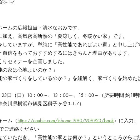
-1-7
ホームの広報担当・清水なおみです。
に加え、高気密高断熱の「夏涼しく、冬暖かい家」です。
をしていますが、単純に「高性能であればよい家」と申し上げ
と自信をもっておすすめするにはきちんと理由があります。
くりセミナーを企画しました。
能の家は心地よいのか？」
能の家づくりをしているのか？」を紐解く、家づくりを始めた
。
）23日（日）10：00～、13：00～、15：00～（所要時間 約1
奈川県横浜市鶴見区獅子ヶ谷3-1-7）
ォーム（
https://coubic.com/ishome1990/909923/book
）に入力、
22までご連絡ください
せていただき、「高性能の家とは何か？」というところからご