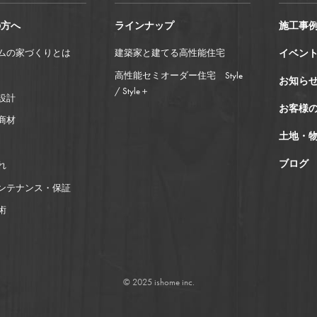
の方へ
ラインナップ
施工事
ムの家づくりとは
建築家と建てる高性能住宅
イベン
高性能セミオーダー住宅 Style
お知ら
/ Style＋
設計
お客様
商材
土地・
ブログ
れ
ンテナンス・保証
術
© 2025 ishome inc.