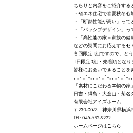
ちらりと内容をご紹介する
・省エネ住宅で春夏秋冬心
・「断熱性能が高い」って
・「パッシブデザイン」っ
・「高性能の家＝家族の健
などの疑問にお応えするセ
各回限定1組ですので、ど
1日限定3組・先着順とな
皆様にお会いできることを
｡.｡･.｡ﾟ+｡｡.｡･.｡ﾟ+｡｡.｡･.｡ﾟ+｡｡
「素材にこだわる本物の家
日吉・綱島・大倉山・菊名
有限会社アイズホーム
〒230-0073 神奈川県横浜
TEL: 045-582-9222
ホームページはこちら