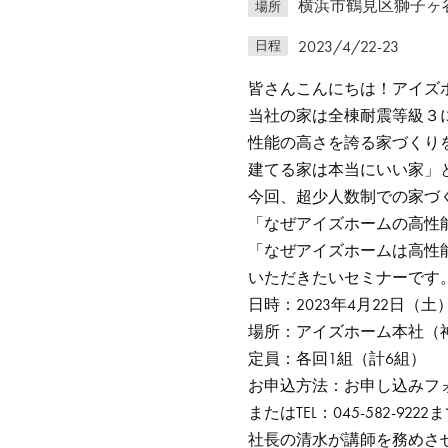
横浜市鶴見区獅子ヶ谷3
場所
2023/4/22-23
日程
皆さんこんにちは！アイズ
当社の家は全棟耐震等級３
性能の高さを誇る家づくり
建てる家は本当にいい家」
今回、超少人数制での家づ
「なぜアイズホームの高性
「なぜアイズホームは高性
いただきたいセミナーです
日時：2023年4月22日（土
場所：アイズホーム本社（神
定員：各回1組（計6組）
お申込方法：お申し込みフ
またはTEL：045-582-92
社長の清水が講師を務めさ