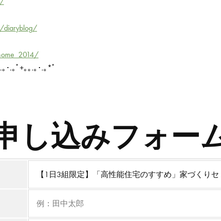
a/
/diaryblog/
shome_2014/
.｡･.｡ﾟ+｡｡.｡･.｡*ﾟ
申し込みフォー