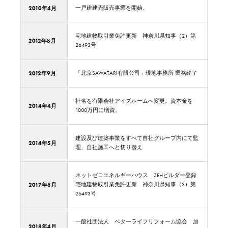
2010年4月
一戸建建売販売事業を開始。
宅地建物取引業免許更新 神奈川県知事（2）第
2012年8月
26493号
2012年9月
「北京SAWATARI有限公司」現地事務所 業務終了
社名を有限会社アイズホームへ変更。資本金を
2014年4月
1000万円に増資。
建設及び建築事業をすべて自社グループ内にて監
2014年5月
理、自社施工へと切り替え
ネットゼロエネルギーハウス ZEHビルダー登録
2017年8月
宅地建物取引業免許更新 神奈川県知事（3）第
26493号
一般社団法人 ベターライフリフォーム協会 加
2018年4月