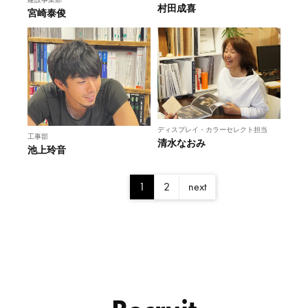
村田成喜
宮崎泰俊
ディスプレイ・カラーセレクト担当
工事部
清水なおみ
池上玲音
1
2
next