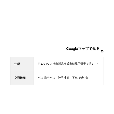
Googleマップで見る
住所
〒230-0073 神奈川県横浜市鶴見区獅子ヶ谷3-1-7
交通機関
バス 臨港バス 神明社前 下車 徒歩1分