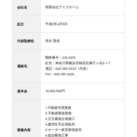
会社名
有限会社アイズホーム
設立
平成2年4月5日
代表取締役
清水 貴成
郵便番号：230-0073
住所：神奈川県横浜市鶴見区獅子ヶ谷3-1-7
連絡先
電話：045-582-9222（代表）
FAX：045-581-6633
資本金
10,000,000円
1.不動産売買業務
2.不動産開発業務
3.注文建築企画施工
4.建売住宅企画販売
業務内容
5.オーダー家具製造販売
6.総合断熱工事