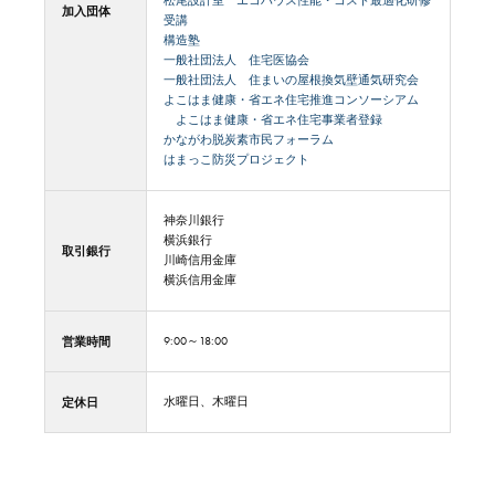
松尾設計室 エコハウス性能・コスト最適化研修
加入団体
受講
構造塾
一般社団法人 住宅医協会
一般社団法人 住まいの屋根換気壁通気研究会
よこはま健康・省エネ住宅推進コンソーシアム
よこはま健康・省エネ住宅事業者登録
かながわ脱炭素市民フォーラム
はまっこ防災プロジェクト
神奈川銀行
横浜銀行
取引銀行
川崎信用金庫
横浜信用金庫
営業時間
9:00～18:00
定休日
水曜日、木曜日