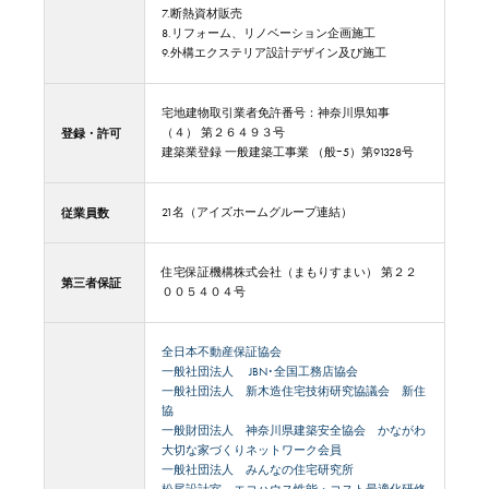
7.断熱資材販売
8.リフォーム、リノベーション企画施工
9.外構エクステリア設計デザイン及び施工
宅地建物取引業者免許番号：神奈川県知事
登録・許可
（４） 第２６４９３号
建築業登録 一般建築工事業 （般ｰ5）第91328号
従業員数
21名（アイズホームグループ連結）
住宅保証機構株式会社（まもりすまい） 第２２
第三者保証
００５４０４号
全日本不動産保証協会
一般社団法人 JBN･全国工務店協会
一般社団法人 新木造住宅技術研究協議会 新住
協
一般財団法人 神奈川県建築安全協会 かながわ
大切な家づくりネットワーク会員
一般社団法人 みんなの住宅研究所