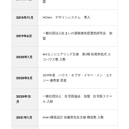
盟
2018年11月
HOMA デザインシステム 導入
一般社団法人住まいの屋根換気壁通気研究会 加
2019年4月
盟
MXエンジニアリング主催 第3期 松尾和也式 エ
2020年1月
コハウス塾 入塾
2019年度 ハウス・オブザ・イヤー・イン・エナ
2020年3月
ジー 優秀賞 受賞
2020年12
一般社団法人 住宅医協会 加盟 住宅医スクー
月
ル 入校
2021年1月
㈱M's構造設計 佐藤実先生主催 構造塾 入塾