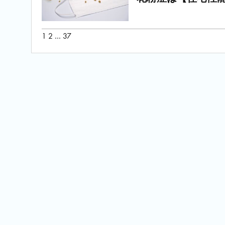
投
1
2
…
37
稿
の
ペ
ー
ジ
送
り