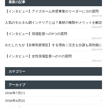
最新の記事
の
ペ
【インタビュー】アイズホーム外壁事業のリーダーに12の質問
2026.07.02
ー
人気のモルタル調インテリアとは？素材の種類やメリットを解説
ジ
2026.06.09
送
【インタビュー】現場監督への9つの質問
り
2026.06.07
わたしたちが【全棟気密測定】する理由｜注文も分譲も高性能に
2026.05.05
【インタビュー】女性現場監督への11の質問
2026.04.21
カテゴリー
アーカイブ
2026年7月(1)
2026年6月(2)