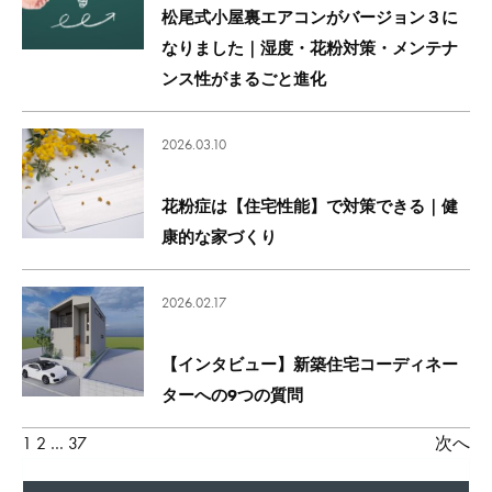
松尾式小屋裏エアコンがバージョン３に
なりました｜湿度・花粉対策・メンテナ
ンス性がまるごと進化
2026.03.10
花粉症は【住宅性能】で対策できる｜健
康的な家づくり
2026.02.17
【インタビュー】新築住宅コーディネー
ターへの9つの質問
投
1
2
…
37
次へ
稿