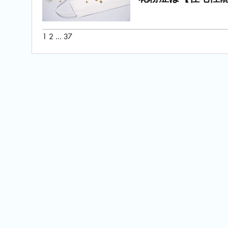
投
1
2
…
37
稿
の
ペ
ー
ジ
送
り