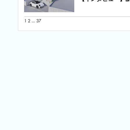
投
1
2
…
37
稿
の
ペ
ー
ジ
送
り