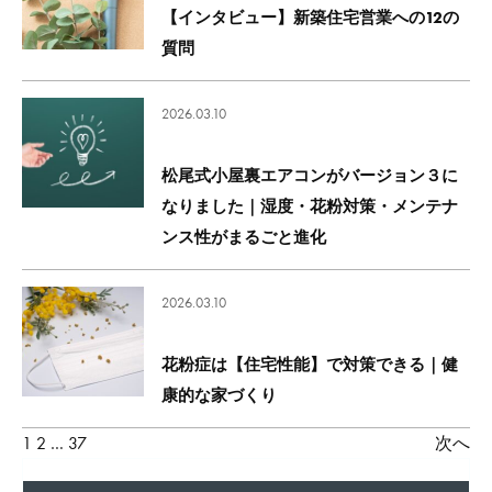
【インタビュー】新築住宅営業への12の
質問
2026.03.10
松尾式小屋裏エアコンがバージョン３に
なりました｜湿度・花粉対策・メンテナ
ンス性がまるごと進化
2026.03.10
花粉症は【住宅性能】で対策できる｜健
康的な家づくり
投
1
2
…
37
次へ
稿