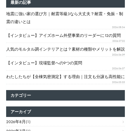
最新の記事
の
ペ
地震に強い家の選び方｜耐震等級3なら大丈夫？耐震・免振・制
ー
震の違いとは
2026.08.04
ジ
【インタビュー】アイズホーム外壁事業のリーダーに12の質問
送
2026.07.02
り
人気のモルタル調インテリアとは？素材の種類やメリットを解説
2026.06.09
【インタビュー】現場監督への9つの質問
2026.06.07
わたしたちが【全棟気密測定】する理由｜注文も分譲も高性能に
2026.05.05
カテゴリー
アーカイブ
2026年8月(1)