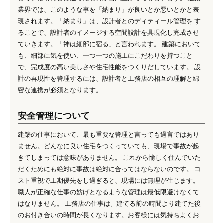
業界では、このような事を「納まり」が良いとか悪いとかと表
現されます。「納まり」は、設計者とのディティール管理を す
ることで、設計者のイメージする空間設計を具現化し完成させ
ていきます。「神は細部に宿る」と言われます。 建築において
も、細部に気を使い、一つ一つの施工にこだわりを持つこと
で、完成度の高い美しさや住宅性能をつくりだしています。 設
計の再現性を管理するには、設計者と工務店の相互の理解と綿
密な連携が必須となります。
安全管理について
建築の仕事において、最も重要な管理と言っても過言ではあり
ません。どんなに良い住宅をつくっていても、現場で事故が起
きてしまっては意味がありません。 これから愉しく住んでいた
だくためにも絶対に事故は絶対に合ってはならないのです。 コ
スト重視で工期優先をし過ぎると、現場には無理が生じます。
職人が正確な仕事の妨げとなるような管理は最低限避けなくて
はなりません。 工務店の仕事は、建てる前の時間より建てた後
のお付き合いの時間が長くなります。お客様には気持ちよくお