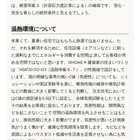
は、耐震等級３（許容応力度計算による）の確保です。 安心・
安全な暮らしの絶対条件と言えるでしょう。
温熱環境について
冬寒くて、夏暑い住宅ではもちろん快適ではありません。た
だ、それを解消するために、住宅設備（エアコンなど）に頼っ
た過剰なまでにエネルギーを消費する空間は 決してお客様が求
める空間ではないと思います。ISHOME ✕ 建築家の住まいづくり
は「HEAT20 G2~G3（温熱等級６-７）」の性能値で設計をして
います。 国の明確な基準の無いC値（気密性）についても、シミ
ュレーションや実証実験等を基に、断熱性能の確保や換気計画
などの数値に大きく影響してくると判断し、注文住宅において
はC値の測定値を0.5以下に設定し、全棟気密試験をしたうえで
その結果をお客様に提出しております。気密性能は、隙間風な
どを起こさないことで 空間の温熱環境を向上させることはもと
より、換気性能に大きく影響がでます。気密性が悪いと計画換
気がうまく働かず、健康な空気環境を阻害します。 カビなどを
原因によるハウスダスト低減や生活臭を定着させない為にも気