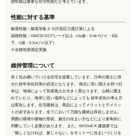
密性能は重要な住宅性能だと考えています。
性能に対する基準
耐震性能：耐震等級３ ※許容応力度計算による
温熱性能：HEAT20 G2グレード以上（Ua値：0.46 W/㎡・K以
下、C値：0.5㎠/㎡以下）
※全棟気密測定実施
維持管理について
長く住み継いでいける住宅を提案しています。日本の風土に併
せた経年劣化対策が必須となります。 南北に長い国土を持つ日
本は、地域によって気候風土が大きく異なります。山林に囲ま
れていたり、海岸に近い場所などによっても 経年劣化の考え方
は変化します。住宅建材は、商品によってメリットとデメリッ
トが必ずあります。全てにおいて万能な建材は存在しません。
周囲の環境や建物の形状、施主の住まい方などにより多角的に
判断していく必要があります。 また、ISHOME ✕ 建築家では
「愉しくなければ、家じゃない」をモットーに住まいづくりを