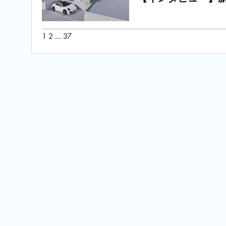
投
1
2
…
37
稿
の
ペ
ー
ジ
送
り