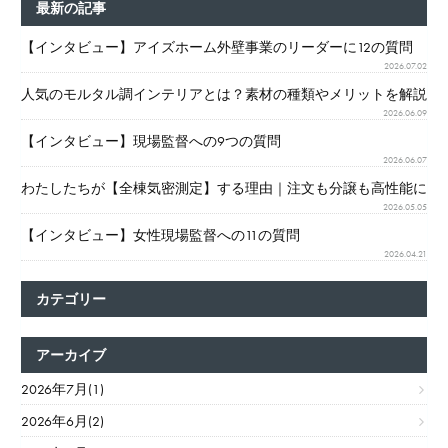
最新の記事
の
ペ
【インタビュー】アイズホーム外壁事業のリーダーに12の質問
2026.07.02
ー
人気のモルタル調インテリアとは？素材の種類やメリットを解説
ジ
2026.06.09
送
【インタビュー】現場監督への9つの質問
り
2026.06.07
わたしたちが【全棟気密測定】する理由｜注文も分譲も高性能に
2026.05.05
【インタビュー】女性現場監督への11の質問
2026.04.21
カテゴリー
アーカイブ
2026年7月(1)
2026年6月(2)