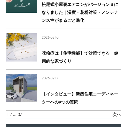
松尾式小屋裏エアコンがバージョン３に
なりました｜湿度・花粉対策・メンテナ
ンス性がまるごと進化
2026.03.10
花粉症は【住宅性能】で対策できる｜健
康的な家づくり
2026.02.17
【インタビュー】新築住宅コーディネー
ターへの9つの質問
投
1
2
…
37
次へ
稿