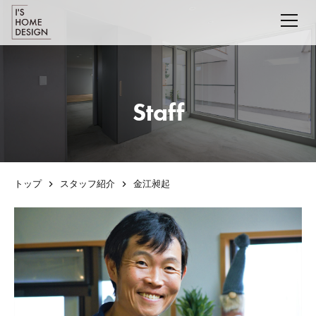
Staff
トップ
スタッフ紹介
金江昶起