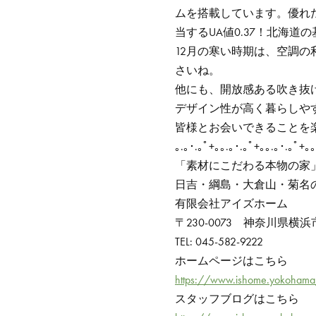
ムを搭載しています。優れた
当するUA値0.37！北海
12月の寒い時期は、空調
さいね。
他にも、開放感ある吹き抜
デザイン性が高く暮らしや
皆様とお会いできることを
｡.｡･.｡ﾟ+｡｡.｡･.｡ﾟ+｡｡.｡･.｡ﾟ+｡｡
「素材にこだわる本物の家
日吉・綱島・大倉山・菊名
有限会社アイズホーム
〒230-0073 神奈川県横浜
TEL: 045-582-9222
ホームページはこちら
https://www.ishome.yokoham
スタッフブログはこちら