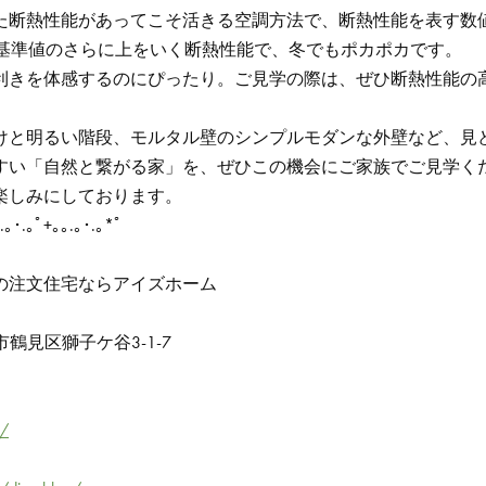
断熱性能があってこそ活きる空調方法で、断熱性能を表す数値はなん
道の基準値のさらに上をいく断熱性能で、冬でもポカポカです。
の利きを体感するのにぴったり。ご見学の際は、ぜひ断熱性能の
けと明るい階段、モルタル壁のシンプルモダンな外壁など、見
すい「自然と繋がる家」を、ぜひこの機会にご家族でご見学く
楽しみにしております。
.｡･.｡ﾟ+｡｡.｡･.｡*ﾟ
」
の注文住宅ならアイズホーム
市鶴見区獅子ケ谷3-1-7
a/