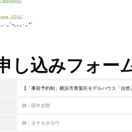
/diaryblog/
shome_2014/
.｡･.｡ﾟ+｡｡.｡･.｡*ﾟ
申し込みフォー