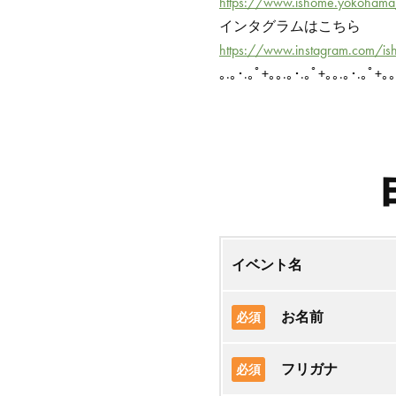
https://www.ishome.yokohama
インタグラムはこちら
https://www.instagram.com/i
｡.｡･.｡ﾟ+｡｡.｡･.｡ﾟ+｡｡.｡･.｡ﾟ+｡｡
イベント名
お名前
必須
フリガナ
必須