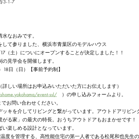
-1-7
清水なおみです。
をして参りました、横浜市青葉区のモデルハウス
/17（土）についにオープンすることが決定しました！！
制の見学会を開催します。
（土）18日（日）【事前予約制】
（詳しい場所はお申込みいただいた方にお伝えします）
ishome.yokohama/event-ssl/
）の申し込みフォームより。
222 までお問い合わせください。
デッキを介してリビングと繋がっています。アウトドアリビン
繋がる家」の最大の特長。おうちアウトドアもおまかせです！
ぱい楽しめる設計となっています。
の温度を管理する、高性能住宅の第一人者である松尾和也先生