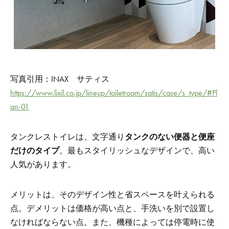
写真引用：INAX サティス
https://www.lixil.co.jp/lineup/toiletroom/satis/case/s_type/#Pl
an-01
タンクレストイレは、文字通り
タンクのない便器と便座
だけのタイプ
。最もスタイリッシュなデザインで、高い
人気があります。
メリットは、そのデザイン性と省スペースを叶えられる
点。
デメリットは価格が高い点と、手洗いを別で設置し
なければならない点。また、機種によっては停電時に使