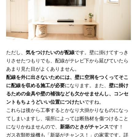
ただし、
気をつけたいのが配線
です。壁に掛けてすっき
りさせたつもりでも、配線がテレビ下から延びていたら
あまり見た目がよくありません。
配線を外に出さないためには、壁に空洞をつくってそこ
に配線を収める施工が必要
になります。また、
壁に掛け
るための金具や壁の補強なども欠かせませんし、コンセ
ントもちょうどいい位置につけたい
ですね。
これらは後から工事するとかなり大掛かりなものになっ
てしまいますし、場所によっては断熱材を傷つけること
になりかねませんので、
新築のときがチャンス
です！
ガス衣類乾燥機も「新築がチャンス！」の家電です。詳