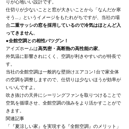
りが心地いい設計です。
仕切りが少ないことと窓が大きいことから「なんだか寒
そう…」というイメージをもたれがちですが、当社の場
合
二重サッシの窓を採用しているので冷気はほとんど入
ってきません
。
●
全館空調との相性バツグン！
アイズホームは
高気密・高断熱の高性能の家
。
外気温に影響されにくく、空調が利きやすいのが特長で
す。
当社の全館空調は一般的な壁掛けエアコン1台で家全体
の空調を調整しますので、仕切りは少ないほうが効率が
いいんですよ。
吹き抜けの天井にシーリングファンを取りつけることで
空気を循環させ、全館空調の強みをより活かすことがで
きます。
関連記事
「『夏涼しい家』を実現する『全館空調』のメリット」