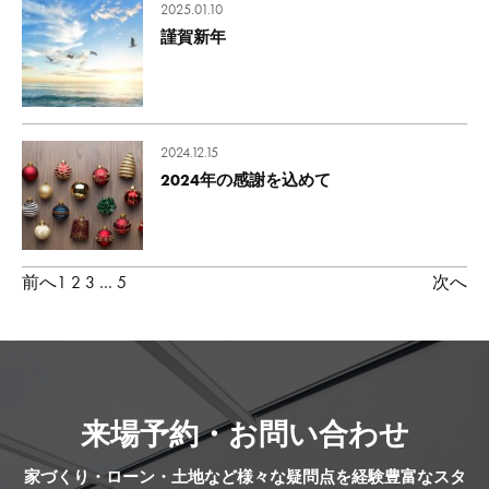
2025.01.10
謹賀新年
2024.12.15
2024年の感謝を込めて
投
前へ
1
2
3
…
5
次へ
稿
の
ペ
ー
来場予約・お問い合わせ
ジ
送
家づくり・ローン・土地など様々な疑問点を経験豊富なスタ