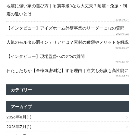
ペ
地震に強い家の選び方｜耐震等級3なら大丈夫？耐震・免振・制
ー
震の違いとは
2026.08.04
ジ
【インタビュー】アイズホーム外壁事業のリーダーに12の質問
送
2026.07.02
り
人気のモルタル調インテリアとは？素材の種類やメリットを解説
2026.06.09
【インタビュー】現場監督への9つの質問
2026.06.07
わたしたちが【全棟気密測定】する理由｜注文も分譲も高性能に
2026.05.05
カテゴリー
アーカイブ
2026年8月(1)
2026年7月(1)