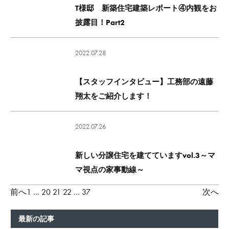
T様邸 新築住宅建築レポート④内観をお
披露目！Part2
2022.07.28
【スタッフインタビュー】工務部の遠藤
翔太をご紹介します！
2022.07.26
新しい分譲住宅を建てていますvol.3～マ
マ視点の家事動線～
投
前へ
1
…
20
21
22
…
37
次へ
稿
最新の記事
の