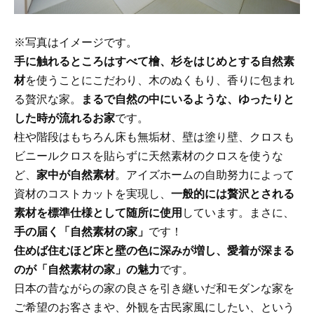
※写真はイメージです。
手に触れるところはすべて檜、杉をはじめとする自然素
材
を使うことにこだわり、木のぬくもり、香りに包まれ
る贅沢な家。
まるで自然の中にいるような、ゆったりと
した時が流れるお家
です。
柱や階段はもちろん床も無垢材、壁は塗り壁、クロスも
ビニールクロスを貼らずに天然素材のクロスを使うな
ど、
家中が自然素材
。アイズホームの自助努力によって
資材のコストカットを実現し、
一般的には贅沢とされる
素材を標準仕様として随所に使用
しています。まさに、
手の届く「自然素材の家」
です！
住めば住むほど床と壁の色に深みが増し、愛着が深まる
のが「自然素材の家」の魅力
です。
日本の昔ながらの家の良さを引き継いだ和モダンな家を
ご希望のお客さまや、外観を古民家風にしたい、という