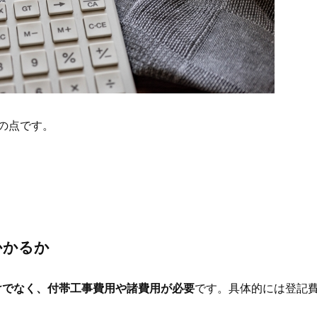
の点です。
かかるか
けでなく、付帯工事費用や諸費用
が必要
です。
具体的には登記