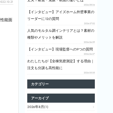
丈夫？耐震・免振・制震の違いとは
2022.10.21
2026.08.04
【インタビュー】アイズホーム外壁事業の
リーダーに12の質問
と性能面
2026.07.02
人気のモルタル調インテリアとは？素材の
種類やメリットを解説
2026.06.09
【インタビュー】現場監督への9つの質問
2026.06.07
わたしたちが【全棟気密測定】する理由｜
注文も分譲も高性能に
2026.05.05
カテゴリー
アーカイブ
2026年8月(1)