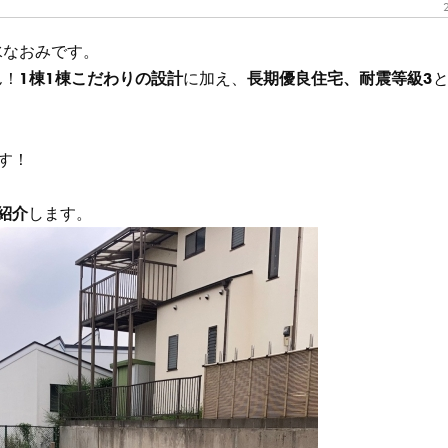
水なおみです。
ん！
1棟1棟こだわりの設計
に加え、
長期優良住宅、耐震等級3
す！
紹介
します。